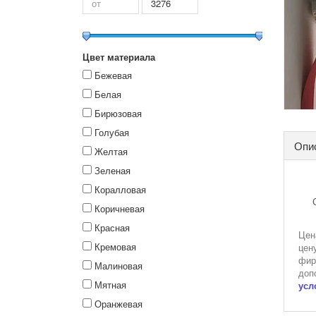
Цвет материала
Бежевая
Белая
Бирюзовая
Голубая
Опи
Желтая
Зеленая
Коралловая
Коричневая
Красная
Цен
Кремовая
цен
фир
Малиновая
доп
Мятная
усл
Оранжевая