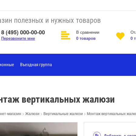
зин полезных и нужных товаров
8 (495) 000-00-00
В сравнении
От
Перезвоните мне
0
товаров
0
т
ционные
Въездная группа
нтаж вертикальных жалюзи
нет-магазин
>
Жалюзи
>
Вертикальные жалюзи
>
Монтаж вертикальных жалю
Добавить к сра