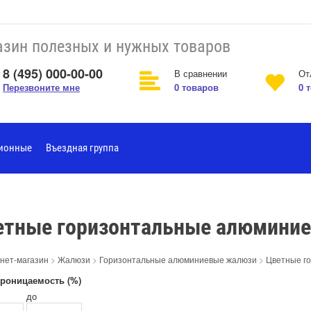
зин полезных и нужных товаров
8 (495) 000-00-00
В сравнении
От
Перезвоните мне
0
товаров
0
т
ционные
Въездная группа
етные горизонтальные алюмини
нет-магазин
>
Жалюзи
>
Горизонтальные алюминиевые жалюзи
>
Цветные г
роницаемость (%)
до