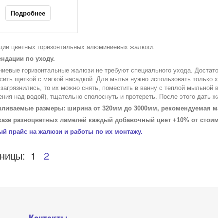
Подробнее
ции цветных горизонтальных алюминиевых жалюзи.
ндации по уходу.
иевые горизонтальные жалюзи не требуют специального ухода. Достато
сить щеткой с мягкой насадкой. Для мытья нужно использовать только 
загрязнились, то их можно снять, поместить в ванну с теплой мыльной 
ения над водой), тщательно сполоснуть и протереть. После этого дать 
вливаемые размеры: ширина от 320мм до 3000мм, рекомендуемая м
казе разноцветных ламелей каждый добавочный цвет +10% от стоимо
й прайс на жалюзи и работы по их монтажу.
аницы:
1
2