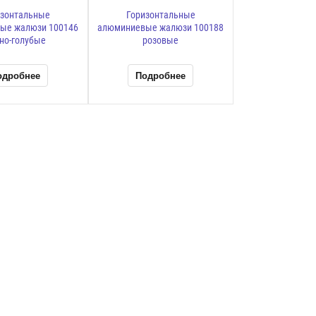
изонтальные
Горизонтальные
ые жалюзи 100146
алюминиевые жалюзи 100188
но-голубые
розовые
одробнее
Подробнее