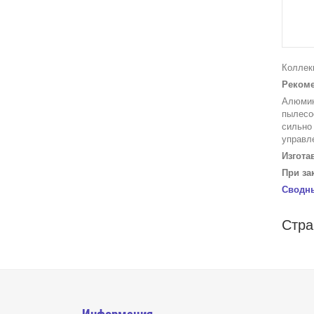
Коллек
Рекоме
Алюмин
пылесо
сильно 
управл
Изгота
При за
Сводны
Стр