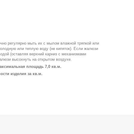
чно регулярно мыть их с мылом влажной тряпкой или
холодную или теплую воду (не кипяток). Если жалюзи
водой (оставляя верхний карниз с механизмами
жалюзи высохнуть на открытом воздухе.
аксимальная площадь 7,0 кв.м.
сти изделия за кв.м.